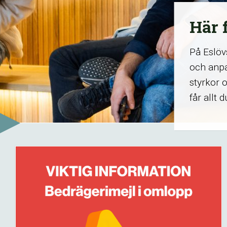
Här 
På Eslövs
och anpa
styrkor 
får allt 