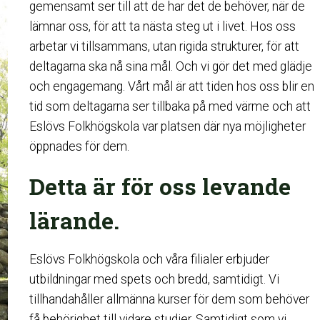
gemensamt ser till att de har det de behöver, när de
lämnar oss, för att ta nästa steg ut i livet. Hos oss
arbetar vi tillsammans, utan rigida strukturer, för att
deltagarna ska nå sina mål. Och vi gör det med glädje
och engagemang. Vårt mål är att tiden hos oss blir en
tid som deltagarna ser tillbaka på med värme och att
Eslövs Folkhögskola var platsen där nya möjligheter
öppnades för dem.
Detta är för oss levande
lärande.
Eslövs Folkhögskola och våra filialer erbjuder
utbildningar med spets och bredd, samtidigt. Vi
tillhandahåller allmänna kurser för dem som behöver
få behörighet till vidare studier. Samtidigt som vi