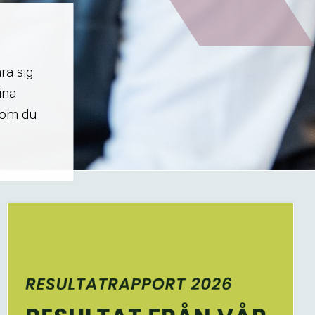
ra sig
ina
 som du