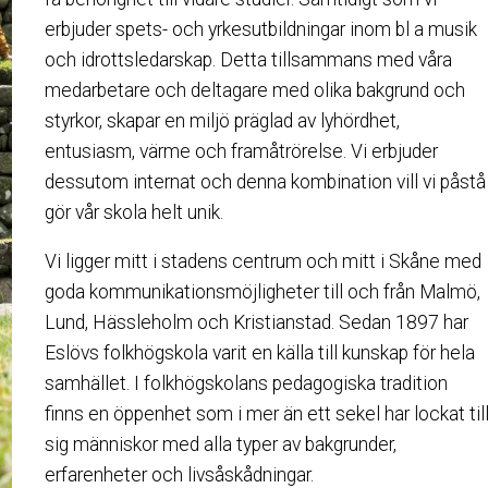
erbjuder spets- och yrkesutbildningar inom bl a musik
och idrottsledarskap. Detta tillsammans med våra
medarbetare och deltagare med olika bakgrund och
styrkor, skapar en miljö präglad av lyhördhet,
entusiasm, värme och framåtrörelse. Vi erbjuder
dessutom internat och denna kombination vill vi påstå
gör vår skola helt unik.
Vi ligger mitt i stadens centrum och mitt i Skåne med
goda kommunikationsmöjligheter till och från Malmö,
Lund, Hässleholm och Kristianstad. Sedan 1897 har
Eslövs folkhögskola varit en källa till kunskap för hela
samhället. I folkhögskolans pedagogiska tradition
finns en öppenhet som i mer än ett sekel har lockat til
sig människor med alla typer av bakgrunder,
erfarenheter och livsåskådningar.