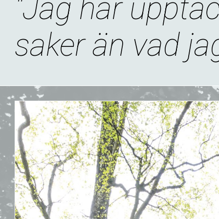
"Jag har upptäc
saker än vad jag