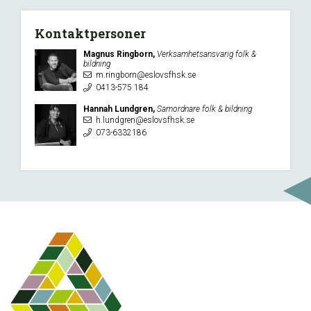
Kontaktpersoner
Magnus Ringborn,
Verksamhetsansvarig folk &
bildning
m.ringborn@eslovsfhsk.se
0413-575 184
Hannah Lundgren,
Samordnare folk & bildning
h.lundgren@eslovsfhsk.se
073-6332186