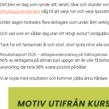
Det blev en dag som rymde allt: skratt, tårar och stunder s
@ljudljusscentekniker
såg till att varje ton och varje ljussät
Under dagen hedrades flera deltagare som under året verklig
Och vad vore en sådan dag utan ett riktigt avslut?Jordgubbs
Tack för ett fantastiskt år och stort, stort lycka till er alla s
Resultatrapport 2026 – deltagarundersökning på folkhögskolan
96% av deltagarna på allmän kurs uppger att de ville få behör
utveckling, där hela 98% svarar positivt på båda!
Vi är nöjda med resultaten och kommer jobba ännu hårdare i