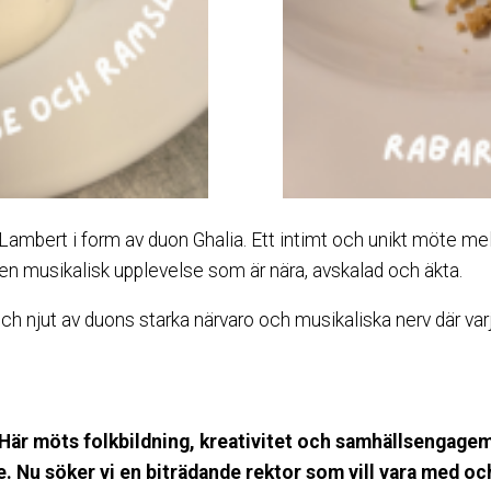
 Lambert i form av duon Ghalia. Ett intimt och unikt möte me
en musikalisk upplevelse som är nära, avskalad och äkta.
g och njut av duons starka närvaro och musikaliska nerv där v
. Här möts folkbildning, kreativitet och samhällsengage
de. Nu söker vi en biträdande rektor som vill vara med 