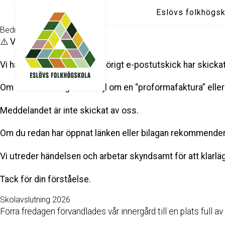
Eslövs folkhögsk
Bedrägerimejl i omlopp
⚠️ Viktig information ⚠️
Vi har upptäckt att ett obehörigt e-postutskick har skicka
Om du har mottagit ett mejl om en “proformafaktura” eller
Meddelandet är inte skickat av oss.
Om du redan har öppnat länken eller bilagan rekommendera
Vi utreder händelsen och arbetar skyndsamt för att klar
Tack för din förståelse.
Skolavslutning 2026
Förra fredagen förvandlades vår innergård till en plats full av