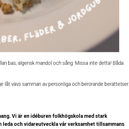
llan bas, algerisk mandol och sång. Missa inte detta! Båda
arje låt vävs samman av personliga och berörande berättelser.
mang. Vi är en idéburen folkhögskola med stark
och leda och vidareutveckla vår verksamhet tillsammans