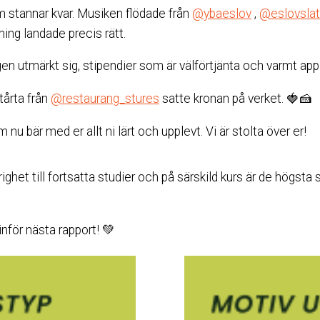
om stannar kvar. Musiken flödade från
@ybaeslov
,
@eslovslats
tning landade precis rätt.
en utmärkt sig, stipendier som är välförtjänta och varmt app
tårta från
@restaurang_stures
satte kronan på verket. 🍓🍰
om nu bär med er allt ni lärt och upplevt. Vi är stolta över er!
ighet till fortsatta studier och på särskild kurs är de högsta
nför nästa rapport! 💚