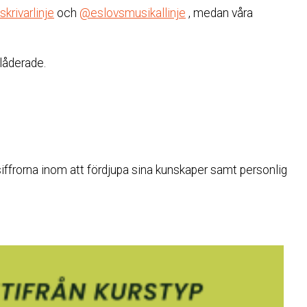
krivarlinje
och
@eslovsmusikallinje
, medan våra
låderade.
 siffrorna inom att fördjupa sina kunskaper samt personlig