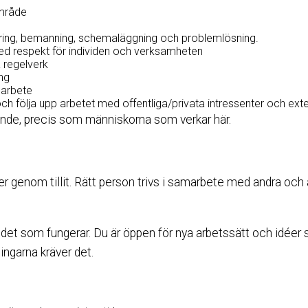
område
nering, bemanning, schemaläggning och problemlösning.
med respekt för individen och verksamheten
 regelverk
ing
sarbete
ch följa upp arbetet med offentliga/privata intressenter och ex
vande, precis som människorna som verkar här.
er genom tillit. Rätt person trivs i samarbete med andra och
det som fungerar. Du är öppen för nya arbetssätt och idéer s
ingarna kräver det.