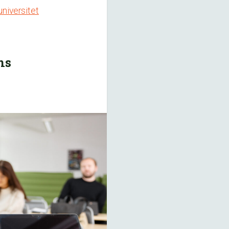
niversitet
ns