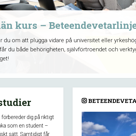
än kurs – Beteendevetarlinj
du om att plugga vidare på universitet eller yrkeshö
får du både behörigheten, självförtroendet och verkty
get!
studier
BETEENDEVETA
örbereder dig på riktigt
tänka som en student –
skt sätt. Samtidigt får