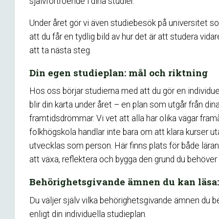
självförtroende i dina studier.
Under året gör vi även studiebesök på universitet
att du får en tydlig bild av hur det är att studera vida
att ta nästa steg.
Din egen studieplan: mål och riktning
Hos oss börjar studierna med att du gör en individue
blir din karta under året – en plan som utgår från di
framtidsdrömmar. Vi vet att alla har olika vägar framå
folkhögskola handlar inte bara om att klara kurser u
utvecklas som person. Här finns plats för både lärand
att växa, reflektera och bygga den grund du behöver 
Behörighetsgivande ämnen du kan läsa:
Du väljer själv vilka behörighetsgivande ämnen du 
enligt din individuella studieplan.