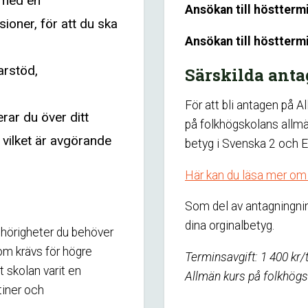
 med en
Ansökan till höstterm
sioner, för att du ska
Ansökan till höstterm
garstöd,
Särskilda ant
För att bli antagen på 
erar du över ditt
på folkhögskolans allm
 vilket är avgörande
betyg i Svenska 2 och E
Här kan du läsa mer o
Som del av antagningnin
dina orginalbetyg.
ehörigheter du behöver
om krävs för högre
Terminsavgift: 1 400 kr/
t skolan varit en
Allmän kurs på folkhögs
utiner och