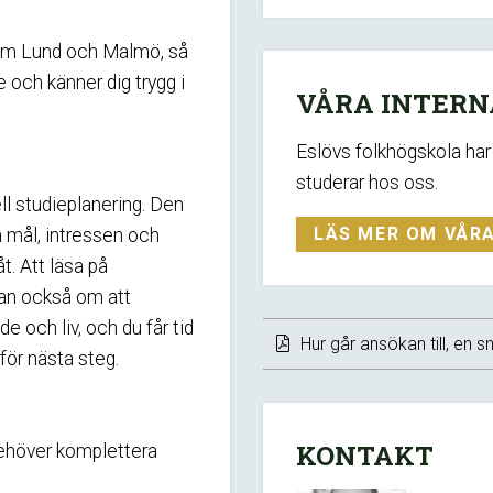
 som Lund och Malmö, så
re och känner dig trygg i
VÅRA INTERN
Eslövs folkhögskola har 
studerar hos oss.
ll studieplanering. Den
LÄS MER OM VÅR
na mål, intressen och
t. Att läsa på
tan också om att
e och liv, och du får tid
Hur går ansökan till, en 
för nästa steg.
KONTAKT
behöver komplettera