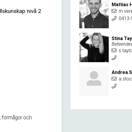
Mattias H
llskunskap nivå 2
m.ver
0413-
Stina Tay
Beteendev
s.tayl
Andrea 
a.sto
r, förmågor och