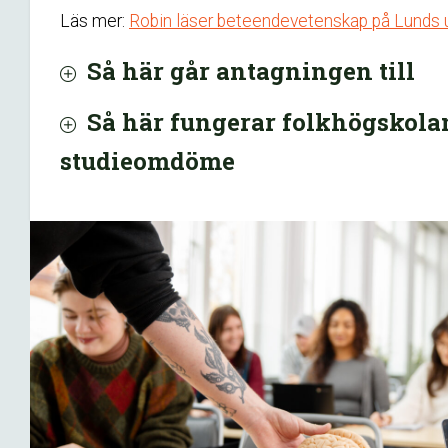
Läs mer:
Robin läser beteendevetenskap på Lunds u
Så här går antagningen till
Så här fungerar folkhögskola
studieomdöme