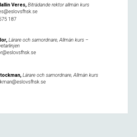
allin Veres,
Biträdande rektor allmän kurs
es@eslovsfhsk.se
575 187
lor,
Lärare och samordnare, Allmän kurs –
etarlinjen
or@eslovsfhsk.se
Stockman,
Lärare och samordnare, Allmän kurs
ckman@eslovsfhsk.se