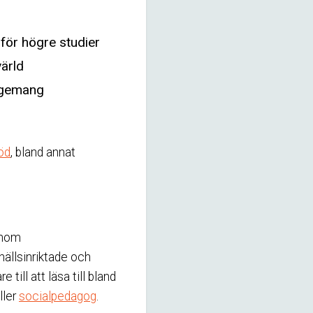
för högre studier
värld
agemang
öd
, bland annat
inom
ällsinriktade och
 till att läsa till bland
ller
socialpedagog
.