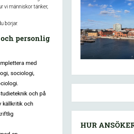
r vi människor tänker,
u börjar.
 och personlig
mplettera med
gi, sociologi,
ciologi.
studieteknik och på
källkritik och
iftlig
HUR ANSÖKER