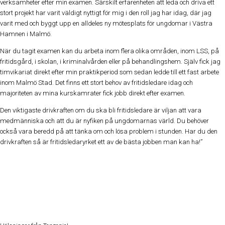
verksamheter efter min examen. Särskilt erfarenheten att leda och driva ett
stort projekt har varit väldigt nyttigt för mig i den roll jag har idag, där jag
varit med och byggt upp en alldeles ny mötesplats för ungdomar i Västra
Hamnen i Malmö.
När du tagit examen kan du arbeta inom flera olika områden, inom LSS, på
fritidsgård, i skolan, i kriminalvården eller på behandlingshem. Själv fick jag
timvikariat direkt efter min praktikperiod som sedan ledde till ett fast arbete
inom Malmö Stad. Det finns ett stort behov av fritidsledare idag och
majoriteten av mina kurskamrater fick jobb direkt efter examen.
Den viktigaste drivkraften om du ska bli fritidsledare är viljan att vara
medmänniska och att du är nyfiken på ungdomarnas värld. Du behöver
också vara beredd på att tänka om och lösa problem i stunden. Har du den
drivkraften så är fritidsledaryrket ett av de bästa jobben man kan ha!”