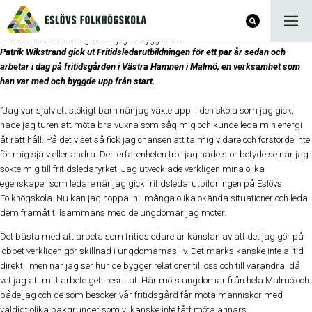
På fritidsledarutbildningen blev jag en trygg ledare
Patrik Wikstrand gick ut Fritidsledarutbildningen för ett par år sedan och
arbetar i dag på fritidsgården i Västra Hamnen i Malmö, en verksamhet som
han var med och byggde upp från start.
”Jag var själv ett stökigt barn när jag växte upp. I den skola som jag gick,
hade jag turen att möta bra vuxna som såg mig och kunde leda min energi
åt rätt håll. På det viset så fick jag chansen att ta mig vidare och förstörde inte
för mig själv eller andra. Den erfarenheten tror jag hade stor betydelse när jag
sökte mig till fritidsledaryrket. Jag utvecklade verkligen mina olika
egenskaper som ledare när jag gick fritidsledarutbildningen på Eslövs
Folkhögskola. Nu kan jag hoppa in i många olika okända situationer och leda
dem framåt tillsammans med de ungdomar jag möter.
Det bästa med att arbeta som fritidsledare är känslan av att det jag gör på
jobbet verkligen gör skillnad i ungdomarnas liv. Det märks kanske inte alltid
direkt, men när jag ser hur de bygger relationer till oss och till varandra, då
vet jag att mitt arbete gett resultat. Här möts ungdomar från hela Malmö och
både jag och de som besöker vår fritidsgård får möta människor med
väldigt olika bakgrunder som vi kanske inte fått möta annars.