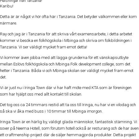
Hälsningar från Tanzania!
Karibu!
Detta är är något vi hör ofta här i Tanzania. Det betyder välkommen eller kom
närmare.
Ray och jag är i Tanzania för att skriva vårt examensarbete, i detta arbetet
kommer vi besöka en folkhögskola i Mbinga och skriva om folkbildningen i
Tanzania. Vi ser väldigt mycket fram emot detta!
Vi kommer även jobba med att lägga grunderna för ett vänskapsutbyte
mellan Eslövs folkhögskola och Mbinga Folk development college, som det
hetter i Tanzania. Båda vi och Mbinga skolan ser väldigt mycket fram emot
det.
Vi är just nu i Iringa Town där vi har haft möte med KTA som är föreningen
som har hjälpt oss med allt kontakt till skolan.
Det tog oss ca 24 timmars restid att ta oss till Iringa, nu har vi en vilodag och
så ska vi åka med buss i 10 timmar till Mbinga imorgon.
Iringa Town är en härlig by, väldigt glada människor, fantastisk stämning. Vi
sover på Neema Hotell, som förutom hotell också är resturang och de har även
ett craftmenship project där de säljer hemmagjorda produkter. Detta projekt