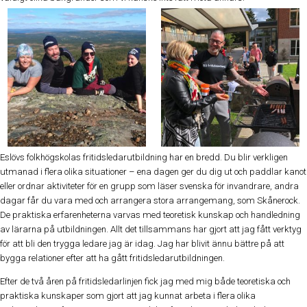
Eslövs folkhögskolas fritidsledarutbildning har en bredd. Du blir verkligen
utmanad i flera olika situationer – ena dagen ger du dig ut och paddlar kanot
eller ordnar aktiviteter för en grupp som läser svenska för invandrare, andra
dagar får du vara med och arrangera stora arrangemang, som Skånerock.
De praktiska erfarenheterna varvas med teoretisk kunskap och handledning
av lärarna på utbildningen. Allt det tillsammans har gjort att jag fått verktyg
för att bli den trygga ledare jag är idag. Jag har blivit ännu bättre på att
bygga relationer efter att ha gått fritidsledarutbildningen.
Efter de två åren på fritidsledarlinjen fick jag med mig både teoretiska och
praktiska kunskaper som gjort att jag kunnat arbeta i flera olika