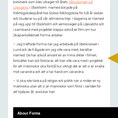
konstverk som blev uttagen till årets
Vårsalongen på
Liljevalchs
i Stockholm. Hamed började på
Folkhögskolespåret hos Eslövs folkhögskola för två år sedan
och studerar nu på vår allmänna linje. I dagarna är Hamed
på väg upp till Stockholm och vernissagen på Liljevalchs och
i samband med projektet släpps också en film om hur
Skaparkollektivet Forma arbetar.
– Jag träffade Forma när jag arbetade på Stenkrossen i
Lund och de frågade om jag ville vara med, berättar
Hamed. De har också använt en av mina dikter i filmen,
fortsätter han och förklarar att han ville vara med i projektet
för att människor ska förstå hur viktigt det är att vi är snälla
mot varandra och att vi tar hand om varandra.
– Vi ska inte tänka på religon och politik när vi möter en ny
människa utan att vi är människor som finns i världen för
att hjälpas åt, avslutar han.