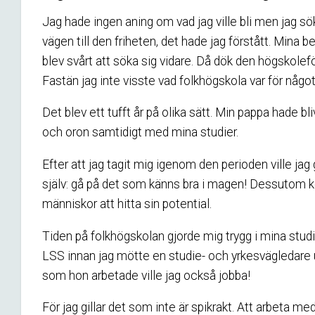
Jag hade ingen aning om vad jag ville bli men jag sökt
vägen till den friheten, det hade jag förstått. Mina 
blev svårt att söka sig vidare. Då dök den högskole
Fastän jag inte visste vad folkhögskola var för något
Det blev ett tufft år på olika sätt. Min pappa hade 
och oron samtidigt med mina studier.
Efter att jag tagit mig igenom den perioden ville jag 
själv: gå på det som känns bra i magen! Dessutom kom j
människor att hitta sin potential.
Tiden på folkhögskolan gjorde mig trygg i mina studi
LSS innan jag mötte en studie- och yrkesvägledare 
som hon arbetade ville jag också jobba!
För jag gillar det som inte är spikrakt. Att arbeta m