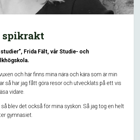
r spikrakt
tudier”, Frida Fält, vår Studie- och
olkhögskola.
ppvuxen och här finns mina nära och kära som är min
r så har jag fått göra resor och utvecklats på ett vis
äsa vidare.
h så blev det också för mina syskon. Så jag tog en helt
fter gymnasiet.