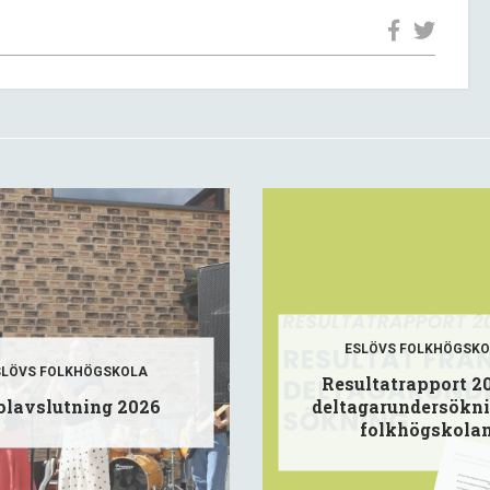
ESLÖVS FOLKHÖGSK
SLÖVS FOLKHÖGSKOLA
Resultatrapport 2
olavslutning 2026
deltagarundersökn
folkhögskola