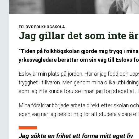
ESLÖVS FOLKHÖGSKOLA
Jag gillar det som inte ä
”Tiden på folkhögskolan gjorde mig trygg i mina s
yrkesvägledare berättar om sin väg till Eslövs f
Eslöv är min plats på jorden. Här är jag född och u
trygghet i tillvaron. Men genom mina olika utbildninga
som jag inte kunde förutse innan jag tog steget att l
Mina föräldrar började arbeta direkt efter skolan oc
egen väg när jag beslöt mig för att studera vidare e
Jag sökte en frihet att forma mitt eget liv