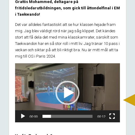
Grattis Mohammed, deltagare på
fritidsledarutbildningen, som gick till åttondelfinal i EM
i Taekwando!
Det var alldeles fantastiskt att se hur klassen hejade fram
mig. Jag blev väldigt rörd när jag såg klippet. Det kändes
stort att få dela det med mina klasskamrater, särskilt som
Taekwandon har en så stor roll i mitt liv. Jag tränar 10 pass i
veckan och siktar på att bli riktigt bra. Nu är mitt mål att ta
mig till OS i Paris 2024.
Videospelare
00:00
00:12