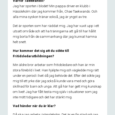
Varför Taekwando?
Jag har sporten i blodet! Min pappa driver en klubb i
Hässleholm där jag kommer från, Chae Taekwando. Och
alla mina syskon tränar också, jag är yngst av tre.
Det är sporten som har räddat mig. Jag har vuxit upp i ett
utsatt område och att ha träningarna att gå till har hållit
mig borta från de sammanhang där jag kunnat hamna
helt snett.
Hur kommer det sig att du sökte till
Fritidsledarutbildningen?
Min äldre bror arbetar som fritidsledare och han är min
stora förebild i livet. Han hjälpte mig och vägledde mig rätt
under en period i livet då jag behövde det. Efter det sökte jag
mig till ett yrke där jag också kunde vara med och göra
skillnad för barn och unga. Att gå här har gett mig kunskap
om livet! Jag har fått testa mig själv i situationer som jag
inte mött tidigare och det har stärkt mig.
Vad händer när du är klar?
Då ska jag arbeta i Hässleholm. Det är en fin stad och jag