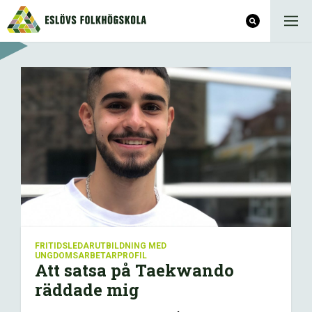
FRITIDSLEDARUTBILDNING MED
UNGDOMSARBETARPROFIL
Att satsa på Taekwando
räddade mig