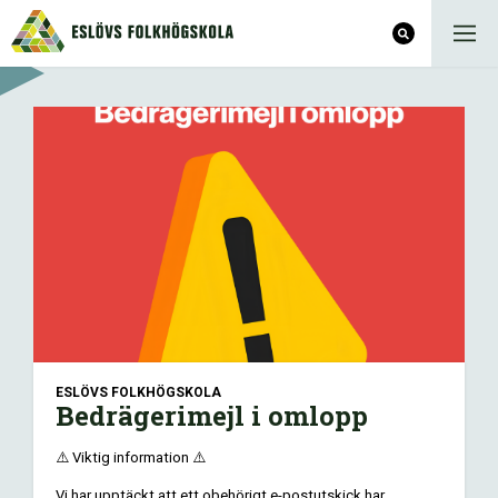
ESLÖVS FOLKHÖGSKOLA
Bedrägerimejl i omlopp
⚠️ Viktig information ⚠️
Vi har upptäckt att ett obehörigt e-postutskick har