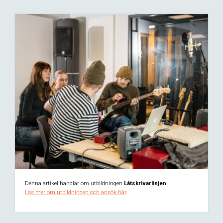
Denna artikel handlar om utbildningen
Låtskrivarlinjen
.
Läs mer om utbildningen och ansök här
.