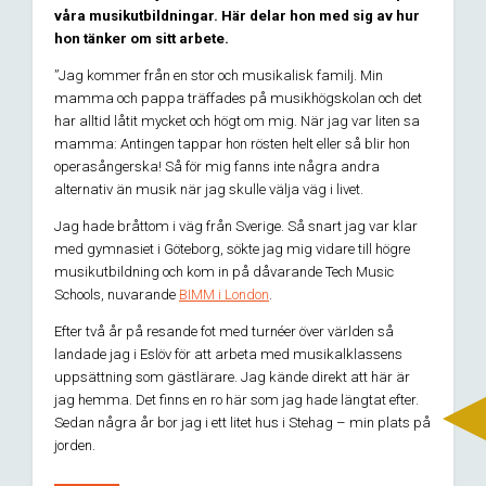
våra musikutbildningar. Här delar hon med sig av hur
hon tänker om sitt arbete.
”Jag kommer från en stor och musikalisk familj. Min
mamma och pappa träffades på musikhögskolan och det
har alltid låtit mycket och högt om mig. När jag var liten sa
mamma: Antingen tappar hon rösten helt eller så blir hon
operasångerska! Så för mig fanns inte några andra
alternativ än musik när jag skulle välja väg i livet.
Jag hade bråttom i väg från Sverige. Så snart jag var klar
med gymnasiet i Göteborg, sökte jag mig vidare till högre
musikutbildning och kom in på dåvarande Tech Music
Schools, nuvarande
BIMM i London
.
Efter två år på resande fot med turnéer över världen så
landade jag i Eslöv för att arbeta med musikalklassens
uppsättning som gästlärare. Jag kände direkt att här är
jag hemma. Det finns en ro här som jag hade längtat efter.
Sedan några år bor jag i ett litet hus i Stehag – min plats på
jorden.