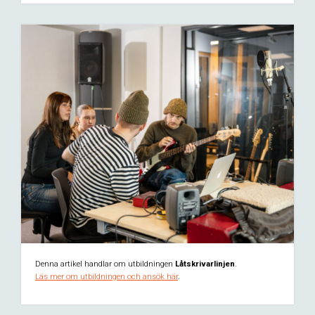
Denna artikel handlar om utbildningen
Låtskrivarlinjen
.
Läs mer om utbildningen och ansök här
.