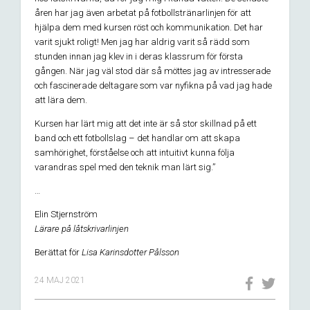
åren har jag även arbetat på fotbollstränarlinjen för att
hjälpa dem med kursen röst och kommunikation. Det har
varit sjukt roligt! Men jag har aldrig varit så rädd som
stunden innan jag klev in i deras klassrum för första
gången. När jag väl stod där så möttes jag av intresserade
och fascinerade deltagare som var nyfikna på vad jag hade
att lära dem.
Kursen har lärt mig att det inte är så stor skillnad på ett
band och ett fotbollslag – det handlar om att skapa
samhörighet, förståelse och att intuitivt kunna följa
varandras spel med den teknik man lärt sig.”
…
Elin Stjernström
Lärare på låtskrivarlinjen
Berättat för
Lisa Karinsdotter Pålsson
24 MAJ 2021