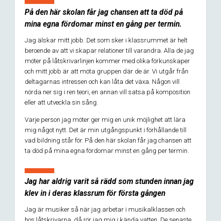
På den här skolan får jag chansen att ta död på
mina egna fördomar minst en gång per termin.
Jag älskar mitt jobb. Det som sker i klassrummet är helt
beroende av att vi skapar relationer till varandra. Alla de jag
möter på låtskrivarlinjen kommer med olika förkunskaper
och mitt jobb är att möta gruppen där de är. Vi utgår från
deltagarnas intressen och kan låta det växa. Någon vill
nörda ner sig i ren teori, en annan vill satsa på komposition
eller att utveckla sin sång.
Varje person jag möter ger mig en unik möjlighet att lära
mig något nytt. Det är min utgångspunkt i förhållande till
vad bildning står för. På den här skolan får jag chansen att
ta död på mina egna fördomar minst en gång per termin.
Jag har aldrig varit så rädd som stunden innan jag
klev in i deras klassrum för första gången
Jag är musiker så när jag arbetar i musikalklassen och
hos låtskrivarna, då rör jag mig i kända vatten. De senaste