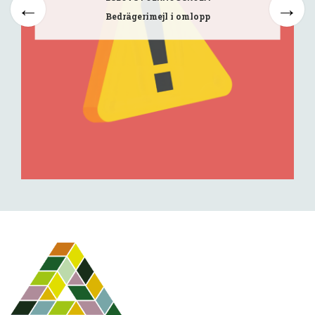
Bedrägerimejl i omlopp