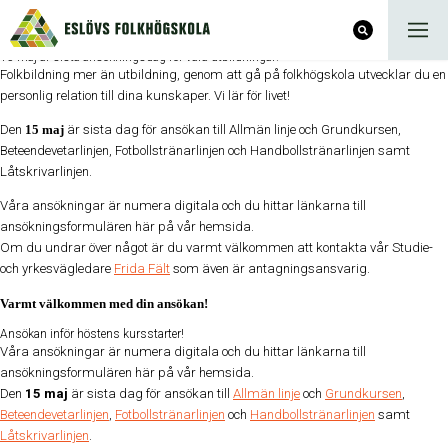
15 maj är sista ansökningsdag för våra utbildningar!
Folkbildning mer än utbildning, genom att gå på folkhögskola utvecklar du en
personlig relation till dina kunskaper. Vi lär för livet!
Den
15 maj
är sista dag för ansökan till Allmän linje och Grundkursen,
Beteendevetarlinjen, Fotbollstränarlinjen och Handbollstränarlinjen samt
Låtskrivarlinjen.
Våra ansökningar är numera digitala och du hittar länkarna till
ansökningsformulären här på vår hemsida.
Om du undrar över något är du varmt välkommen att kontakta vår Studie-
och yrkesvägledare
Frida Fält
som även är antagningsansvarig.
Varmt välkommen med din ansökan!
Ansökan inför höstens kursstarter!
Våra ansökningar är numera digitala och du hittar länkarna till
ansökningsformulären här på vår hemsida.
Den
15 maj
är sista dag för ansökan till
Allmän linje
och
Grundkursen
,
Beteendevetarlinje
n
,
Fotbollstränarlinjen
och
Handbollstränarlinjen
samt
Låtskrivarlinjen
.